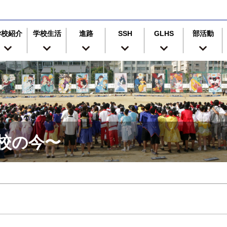
学校紹介
学校生活
進路
SSH
GLHS
部活動
津高校の今〜