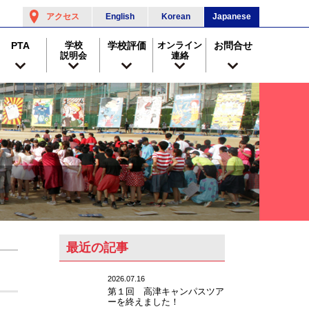
アクセス
English
Korean
Japanese
PTA
学校
学校評価
オンライン
お問合せ
説明会
連絡
最近の記事
2026.07.16
第１回 高津キャンパスツア
ーを終えました！