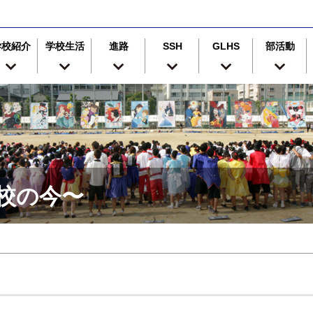
学校紹介
学校生活
進路
SSH
GLHS
部活動
津高校の今〜