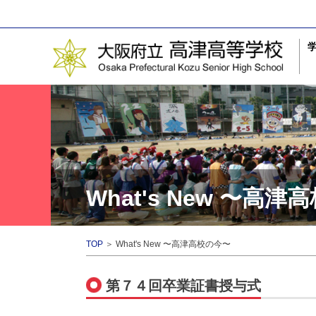
What's New 〜高
TOP
＞ What's New 〜高津高校の今〜
第７４回卒業証書授与式