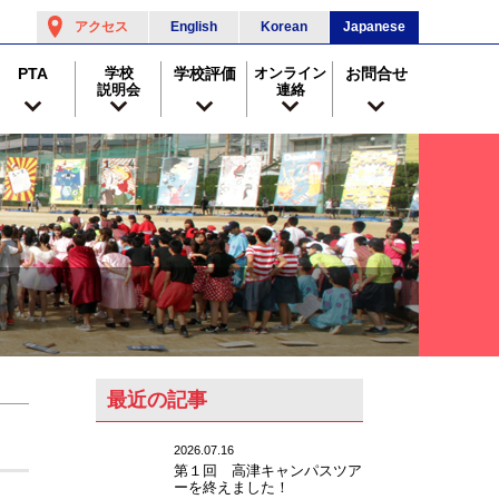
アクセス
English
Korean
Japanese
PTA
学校
学校評価
オンライン
お問合せ
説明会
連絡
最近の記事
2026.07.16
第１回 高津キャンパスツア
ーを終えました！