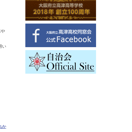
果や
用い
れか