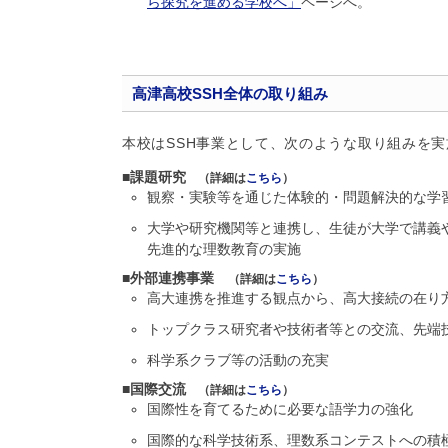
ら探究を進める学校へ」
ページへ。
高津高校SSH全体の取り組み
本校はSSH事業として、次のような取り組みを
■課題研究
（詳細は
こちら
）
観察・実験等を通じた体験的・問題解決的な学
大学や研究機関等と連携し、生徒が大学で講義
先進的な理数教育の実施
■外部連携事業
（詳細は
こちら
）
高大連携を推進する観点から、高大接続の在り
トップクラス研究者や技術者等との交流、先端
科学系クラブ等の活動の充実
■国際交流
（詳細は
こちら
）
国際性を育てるために必要な語学力の強化
国際的な科学技術系、理数系コンテストへの積