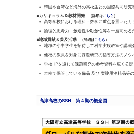
韓国や台湾など海外の高校生との国際共同研究
■カリキュラム＆教材開発
（詳細は
こちら
）
高等学校における理科・数学に重点を置いたカ
論理的思考力、創造性や独創性等を一層高める
■地域貢献＆普及活動
（詳細は
こちら
）
地域の小中学生を招待して科学実験教室や講演
他校の教員を対象に課題研究の指導方法のノウ
学校HPを通じて課題研究の参考資料を広く公開
本校で保管している備品 及び 実験用消耗品等
高津高校のSSH 第４期の概念図