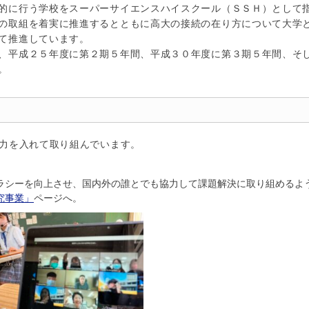
的に行う学校をスーパーサイエンスハイスクール（ＳＳＨ）として
の取組を着実に推進するとともに高大の接続の在り方について大学
て推進しています。
、平成２５年度に第２期５年間、平成３０年度に第３期５年間、そ
。
に力を入れて取り組んでいます。
ラシーを向上させ、国内外の誰とでも協力して課題解決に取り組めるよ
究事業」
ページへ。