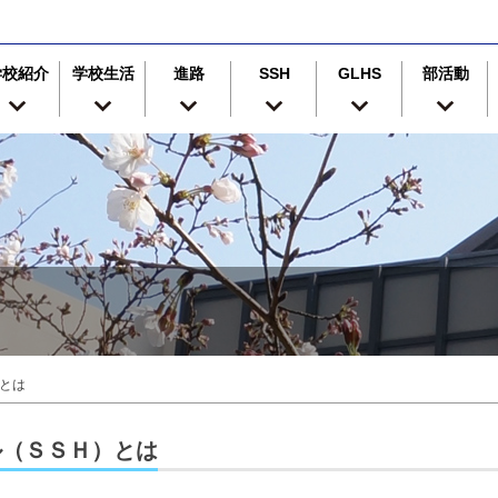
学校紹介
学校生活
進路
SSH
GLHS
部活動
）とは
ル（ＳＳＨ）とは