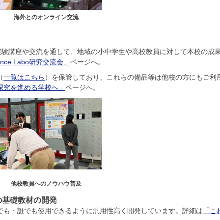
海外とのオンライン交流
施し、科学実験講座や交流を通して、地域の小中学生や高校教員に対して本校の成
ience Labo研究交流会」
ページへ。
（
一覧はこちら
）を保管しており、これらの備品等は他校の方にもご利
探究を進める学校へ」
ページへ。
他校教員へのノウハウ普及
の基礎教材の開発
でも・誰でも使用できるように汎用性高く開発しています。詳細は
「こ