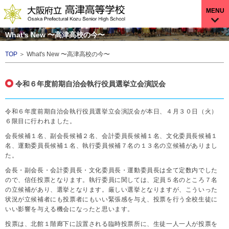
MENU
What's New 〜高津高校の今〜
TOP
＞ What's New 〜高津高校の今〜
令和６年度前期自治会執行役員選挙立会演説会
令和６年度前期自治会執行役員選挙立会演説会が本日、４月３０日（火）
６限目に行われました。
会長候補１名、副会長候補２名、会計委員長候補１名、文化委員長候補１
名、運動委員長候補１名、執行委員候補７名の１３名の立候補がありまし
た。
会長・副会長・会計委員長・文化委員長・運動委員長は全て定数内でした
ので、信任投票となります。執行委員に関しては、定員５名のところ７名
の立候補があり、選挙となります。厳しい選挙となりますが、こういった
状況が立候補者にも投票者にもいい緊張感を与え、投票を行う全校生徒に
いい影響を与える機会になったと思います。
投票は、北館１階廊下に設置される
臨時投票所に、生徒一人一人が投票を