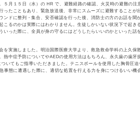
。５月１５日（水）の HR で、避難経路の確認、火災時の避難の注
行ったこともあり、緊急放送後、非常にスムーズに避難することが
ウンドに整列・集合、安否確認を行った後、消防士の方のお話を聞
起こるのかは実際にはわかりません。生徒しかいない状況下で起き
ういった際に、全員が身の守るにはどうしたらいいのかといった話
会を実施しました。明治国際医療大学より、救急救命学科の上久保
。熱中症予防についてやAEDの使用方法はもちろん、永久歯の歯牙
置についてもご指導いただきました。テニスボールを使用した胸骨圧迫
急事態に遭遇した際に、適切な処置を行える力を身につけるいい機