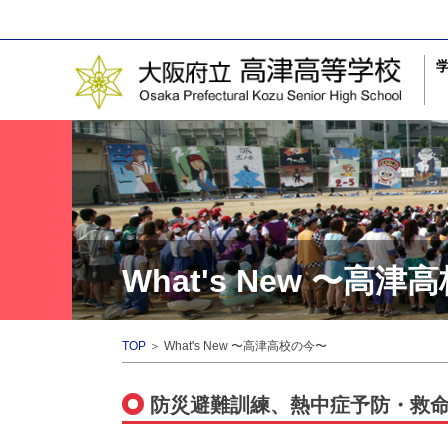
What's New 〜高
TOP
＞ What's New 〜高津高校の今〜
防災避難訓練、熱中症予防・救