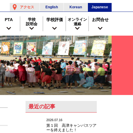
アクセス
English
Korean
Japanese
PTA
学校
学校評価
オンライン
お問合せ
説明会
連絡
最近の記事
2026.07.16
第１回 高津キャンパスツア
ーを終えました！