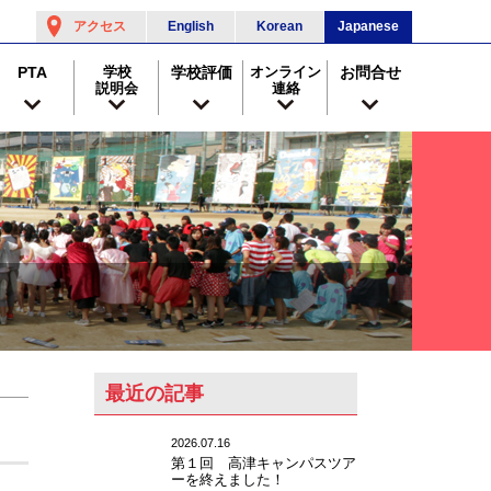
アクセス
English
Korean
Japanese
PTA
学校
学校評価
オンライン
お問合せ
説明会
連絡
最近の記事
2026.07.16
第１回 高津キャンパスツア
ーを終えました！