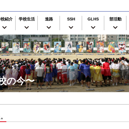
学校紹介
学校生活
進路
SSH
GLHS
部活動
津高校の今〜
た。