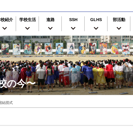
学校紹介
学校生活
進路
SSH
GLHS
部活動
津高校の今〜
宿結団式