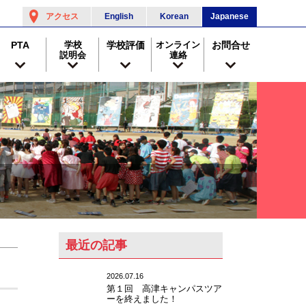
アクセス
English
Korean
Japanese
PTA
学校
学校評価
オンライン
お問合せ
説明会
連絡
最近の記事
2026.07.16
第１回 高津キャンパスツア
ーを終えました！