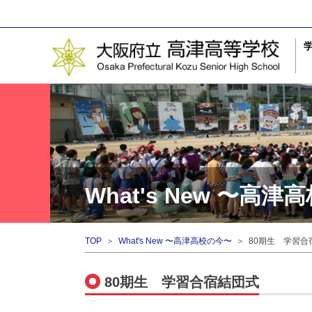
What's New 〜高
TOP
＞
What's New 〜高津高校の今〜
＞ 80期生 学習合
80期生 学習合宿結団式