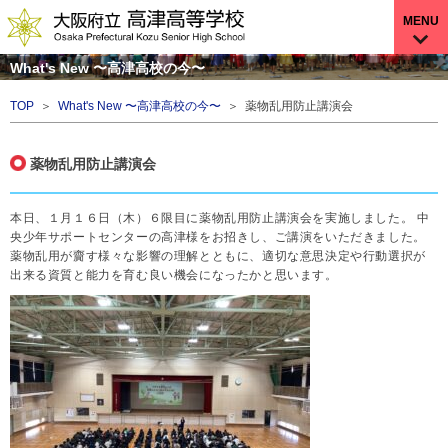
MENU
What's New 〜高津高校の今〜
TOP
＞
What's New 〜高津高校の今〜
＞ 薬物乱用防止講演会
薬物乱用防止講演会
本日、１月１６日（木）６限目に薬物乱用防止講演会を実施しました。 中
央少年サポートセンターの高津様をお招きし、ご講演をいただきました。
薬物乱用が齎す様々な影響の理解とともに、適切な意思決定や行動選択が
出来る資質と能力を育む良い機会になったかと思います。