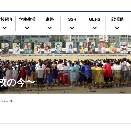
学校紹介
学校生活
進路
SSH
GLHS
部活動
津高校の今〜
24～26）