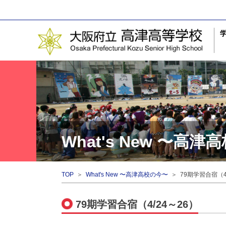
What's New 〜高
TOP
＞
What's New 〜高津高校の今〜
＞ 79期学習合宿（4/
79期学習合宿（4/24～26）