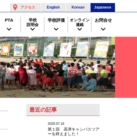
アクセス
English
Korean
Japanese
PTA
学校
学校評価
オンライン
お問合せ
説明会
連絡
最近の記事
2026.07.16
第１回 高津キャンパスツア
ーを終えました！