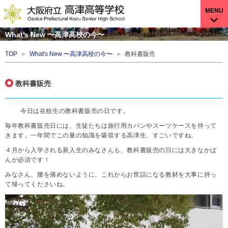
MENU
What's New 〜高津高校の今〜
TOP
＞
What's New 〜高津高校の今〜
＞ 教科書販売
教科書販売
今日は在校生の教科書販売の日です。
毎年教科書販売日には、生徒たちは旅行用カバンやスーツケースを持って
きます。一年間でこの量の知識を吸収する高津生、すごいですね。
４月から入学される新入生のみなさんも、教科書販売の日には大きなかば
んが必須です！
みなさん、腰を痛めないように、これからお世話になる教材を大事に持っ
て帰ってくださいね。