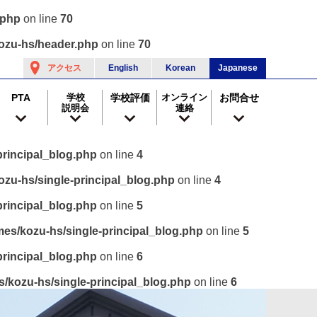
.php
on line
70
ozu-hs/header.php
on line
70
アクセス
English
Korean
Japanese
PTA
学校
学校評価
オンライン
お問合せ
説明会
連絡
rincipal_blog.php
on line
4
zu-hs/single-principal_blog.php
on line
4
rincipal_blog.php
on line
5
es/kozu-hs/single-principal_blog.php
on line
5
rincipal_blog.php
on line
6
/kozu-hs/single-principal_blog.php
on line
6