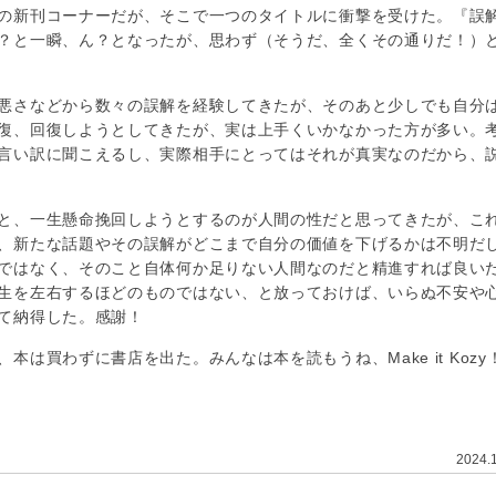
の新刊コーナーだが、そこで一つのタイトルに衝撃を受けた。『誤
？と一瞬、ん？となったが、思わず（そうだ、全くその通りだ！）
悪さなどから数々の誤解を経験してきたが、そのあと少しでも自分
復、回復しようとしてきたが、実は上手くいかなかった方が多い。
言い訳に聞こえるし、実際相手にとってはそれが真実なのだから、
と、一生懸命挽回しようとするのが人間の性だと思ってきたが、こ
、新たな話題やその誤解がどこまで自分の価値を下げるかは不明だ
ではなく、そのこと自体何か足りない人間なのだと精進すれば良い
生を左右するほどのものではない、と放っておけば、いらぬ不安や
て納得した。感謝！
買わずに書店を出た。みんなは本を読もうね、Make it Kozy
2024.