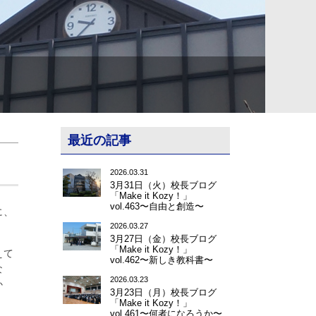
最近の記事
2026.03.31
3月31日（火）校長ブログ
「Make it Kozy！」
vol.463〜自由と創造〜
に、
2026.03.27
3月27日（金）校長ブログ
「Make it Kozy！」
えて
vol.462〜新しき教科書〜
な
2026.03.23
か
3月23日（月）校長ブログ
「Make it Kozy！」
vol.461〜何者になろうか〜