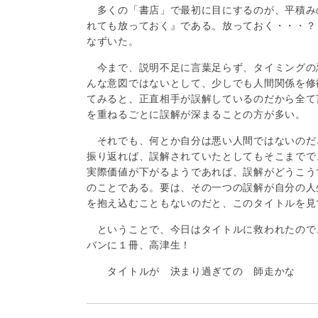
多くの「書店」で最初に目にするのが、平積み
れても放っておく』である。放っておく・・・？
なずいた。
今まで、説明不足に言葉足らず、タイミングの
んな意図ではないとして、少しでも人間関係を修
てみると、正直相手が誤解しているのだから全て
を重ねるごとに誤解が深まることの方が多い。
それでも、何とか自分は悪い人間ではないのだ
振り返れば、誤解されていたとしてもそこまでで
実際価値が下がるようであれば、誤解がどうこう
のことである。要は、その一つの誤解が自分の人
を抱え込むこともないのだと、このタイトルを見
ということで、今日はタイトルに救われたので、本は
バンに１冊、高津生！
タイトルが 決まり過ぎての 師走かな