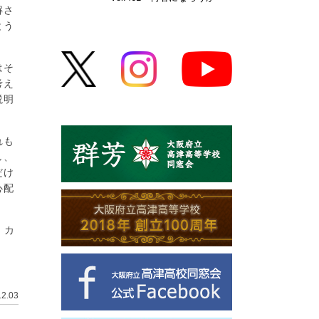
解さ
とう
はそ
考え
説明
れも
し、
だけ
心配
！カ
12.03