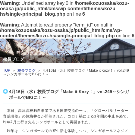
Warning
: Undefined array key 0 in
/home/kozuosaka/kozu-
osaka.jp/public_html/cms/wp-content/themes/kozu-
hs/single-principal_blog.php
on line
6
Warning
: Attempt to read property "term_id" on null in
/home/kozuosaka/kozu-osaka.jp/public_html/cms/wp-
content/themes/kozu-hs/single-principal_blog.php
on line
6
校長ブログ
TOP
＞
校長ブログ
＞ 4月16日（水）校長ブログ「Make it Kozy！」vol.249
～シンガポールでBIGに！～
4月16日（水）校長ブログ「Make it Kozy！」vol.249～シンガ
ポールでBIGに！～
本日、高津高校独自事業である国際交流の一つ、「グローバルリーダー
育成研修」の施梅井会が開催された。コロナ禍による3年間の中止を経て、
昨年7月に行き先をシンガポールとして再開された。
昨年は、シンガポールでの寮生活を体験しつつ、シンガポールマネジメ