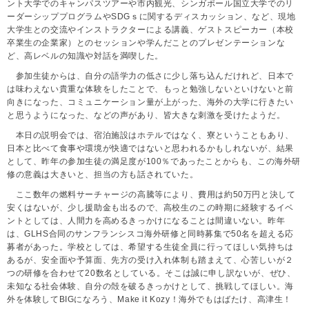
ント大学でのキャンパスツアーや市内観光、シンガポール国立大学でのリ
ーダーシッププログラムやSDGｓに関するディスカッション、など、現地
大学生との交流やインストラクターによる講義、ゲストスピーカー（本校
卒業生の企業家）とのセッションや学んだことのプレゼンテーションな
ど、高レベルの知識や対話を満喫した。
参加生徒からは、自分の語学力の低さに少し落ち込んだけれど、日本で
は味わえない貴重な体験をしたことで、もっと勉強しないといけないと前
向きになった、コミュニケーション量が上がった、海外の大学に行きたい
と思うようになった、などの声があり、皆大きな刺激を受けたようだ。
本日の説明会では、宿泊施設はホテルではなく、寮ということもあり、
日本と比べて食事や環境が快適ではないと思われるかもしれないが、結果
として、昨年の参加生徒の満足度が100％であったことからも、この海外研
修の意義は大きいと、担当の方も話されていた。
ここ数年の燃料サーチャージの高騰等により、費用は約50万円と決して
安くはないが、少し援助金も出るので、高校生のこの時期に経験するイベ
ントとしては、人間力を高めるきっかけになることは間違いない。昨年
は、GLHS合同のサンフランシスコ海外研修と同時募集で50名を超える応
募者があった。学校としては、希望する生徒全員に行ってほしい気持ちは
あるが、安全面や予算面、先方の受け入れ体制も踏まえて、心苦しいが２
つの研修を合わせて20数名としている。そこは誠に申し訳ないが、ぜひ、
未知なる社会体験、自分の殻を破るきっかけとして、挑戦してほしい。海
外を体験してBIGになろう、Make it Kozy！海外でもはばたけ、高津生！