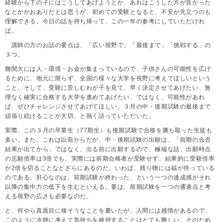
経験から下の子にはこうしてあげようとか、あれはこうした方が良かった
なとかがおありだとは思うが、初めての受験となると、不安が先立つのも
理解できる。今日の話を持ち帰って、この一年の参考にしていただけれ
ば。
講師の方のお話の要点は、「広い視野で」「最後まで」「挑戦する」の
３つ。
難関大には人・環境・お金が集まっているので、子供さんの可能性を広げ
るために、地元に限らず、全国の様々な大学を視野に考えてほしいという
こと。そして、受験に苦しむわが子を見て、早く決定させてあげたい、無
理なく確実に合格する大学を進めてあげたい、ではなく、可能性があれ
ば、ぜひチャレンジさせてあげてほしい。３月の中・後期試験の最後まで
頑張り続けることが大切、と熱く語っていただいた。
実際、この３月の卒業生（77期生）も後期試験で合格を勝ち取った生徒も
多い。また、これは以前からだが、中・後期試験の出願は、「前期の合否
結果が出てから」ではなく、出る前に出願するので、極端な話、出願時点
の志願倍率は3倍でも、実際には前期合格者が受験せず、結果的に受験倍率
が2倍を切ることなどざらにあるのだ。いわば、残り物には福が待っている
のである。肝心なのは、前期試験が終わった、という一つの達成感がそれ
以降の集中力の低下を生むといえる。要は、前期試験を一つの通過点と考
える視野の広さも必要なのだ。
と、何やら真面目に偉そうなことを書いたが、人間には感情があるので、
このように冷静に考えて気持ちを維持することはとても難しい。そのため