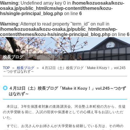
Warning
: Undefined array key 0 in
/home/kozuosaka/kozu-
osaka.jp/public_html/cms/wp-content/themes/kozu-
hs/single-principal_blog.php
on line
6
Warning
: Attempt to read property "term_id" on null in
/home/kozuosaka/kozu-osaka.jp/public_html/cms/wp-
content/themes/kozu-hs/single-principal_blog.php
on line
6
校長ブログ
TOP
＞
校長ブログ
＞ ４月12日（土）校長ブログ「Make it Kozy！」vol.245
～つかずはなれず～
４月12日（土）校長ブログ「Make it Kozy！」vol.245～つかず
はなれず～
本日は、3年生保護者対象の進路講演会。河合塾上本町校の方から、生徒
の大学受験を前に、入試の現状や保護者としての心構え等をお話しいただ
いた。
すでに、お兄さんやお姉さんが大学受験を経験している方は、その時の