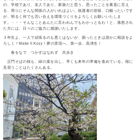
の、学校であり、友人であり、家族だと思う。思ったことを素直に言え
る、周りにそんな関係の人がいればよい。保護者の皆様、口幅ったいです
が、明るく何でも言い合える環境づくりをよろしくお願いいたしま
す。・・・そんなことあんたに言われんでもわかっとるわ！と、激怒され
た方には、日々のご協力に感謝いたします。
３年生よ、一人で頑張るのも悪くはないが、困ったときは誰かに相談をよ
ろしく！Make it Kozy！夢の実現へ、第一歩、高津生！
春をなで つかずはなれず 共歩き
正門そばの桜も、緑の葉を出し、早くも来年の準備を進めている。桜に
見習うことはたくさんある。