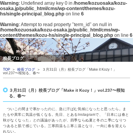
Warning
: Undefined array key 0 in
/home/kozuosaka/kozu-
osaka.jp/public_html/cms/wp-content/themes/kozu-
hs/single-principal_blog.php
on line
6
Warning
: Attempt to read property "term_id" on null in
/home/kozuosaka/kozu-osaka.jp/public_html/cms/wp-
content/themes/kozu-hs/single-principal_blog.php
on line
6
校長ブログ
TOP
＞
校長ブログ
＞ ３月31日（月）校長ブログ「Make it Kozy！」
vol.237〜桜知る、春〜
３月31日（月）校長ブログ「Make it Kozy！」vol.237〜桜知
る、春〜
ついこの間まで寒かったのに、急に汗ばむ気候になったと思ったら。ま
たもや異常に気温が低くなる。先日、とあるInstagramで、「日本には春と
秋がなくなった」との議論があったが、四季ならぬ夏と冬のニ季になりつ
つあると肌で感じている。三寒四温もニ寒ニ温となり、一向に春を迎えら
れない。