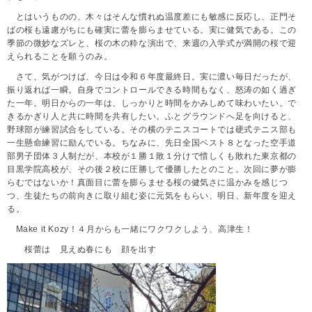
とはいうものの、木々はそんな慣れぬ温度差にも敏感に反応し、正門そ
ばの桜も遠慮がちにも確実に蕾を膨らませている。実に健気である。この
季節の微妙なズレと、桜の木の粋な演出で、来週の入学式が満開の桜で迎
えられることを願うのみ。
さて、気がつけば、今日は令和６年度最終日。実に濃い毎日だったが、
振り返れば一瞬。自身でコントロールできる時間もなく、怒涛の如く過ぎ
た一年。明日からの一年は、しっかりと時間をかみしめて味わいたい。で
きるかぎり人と共に時間を共有したい。ふとグラウンドへ足を向けると、
野球部が練習試合をしている。その横のテニスコートでは硬式テニス部も
一生懸命練習に励んでいる。ちなみに、先日全国ベスト８となった空手道
部男子団体３人制だが、本校が１勝１敗１分けで惜しくも敗れた東京都の
目黒学院高校が、その後２校に圧勝して優勝したとのこと。次回に夢が膨
らむではないか！真面目に蕾を膨らませる桜の健気さに温かみを感じつ
つ、生徒たちの前向きに取り組む姿に元気をもらい、明日、新年度を迎え
る。
Make it Kozy！４月からも一緒にワクワクしよう、高津生！
桜蕾は 見えぬ春にも 顔を出す