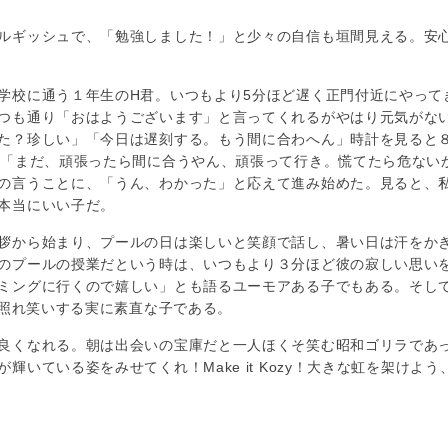
ルギッシュで、「勉強しました！」と少々の自信も垣間見える。安
校に通う１年生のH君。いつもより5分ほど遅く正門付近にやって
つも通り「おはようございます」と言ってくれるがやはり元気がな
た？珍しい」「今日は遅刻する。もう間に合わへん」時計を見ると
。「まだ、頑張ったら間に合うやん、頑張って行き。慌てたら危ない
の言うことに、「うん、わかった」と応えて進み始めた。見ると、
本当にいい子だ。
拶から始まり、プールの日は楽しいと笑顔で話し、暑い日は汗をか
のプールの授業だという時は、いつもより３分ほど彼の寂しい思い
ミングに行くので嬉しい」とも語るユーモアある子でもある。そし
、照れ笑いする実に素直な子である。
良くなれる。朝は出会いの宝庫だと一人ほくそ笑む昭和ゴリラであ
いている姿をみせてくれ！Make it Kozy！大きな虹を架けよう