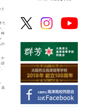
心と
きた
い。
８時
か
私の
きか
を語
て、
っ
、高