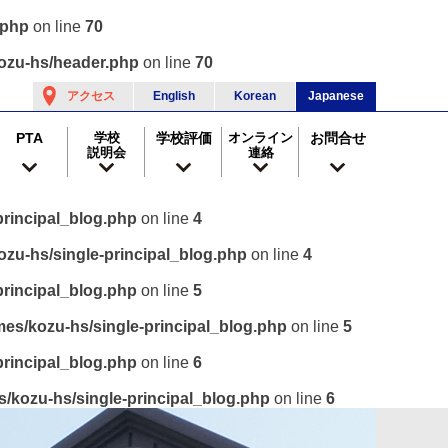
.php
on line
70
ozu-hs/header.php
on line
70
アクセス
English
Korean
Japanese
PTA
学校
学校評価
オンライン
お問合せ
説明会
連絡
rincipal_blog.php
on line
4
zu-hs/single-principal_blog.php
on line
4
rincipal_blog.php
on line
5
es/kozu-hs/single-principal_blog.php
on line
5
rincipal_blog.php
on line
6
/kozu-hs/single-principal_blog.php
on line
6