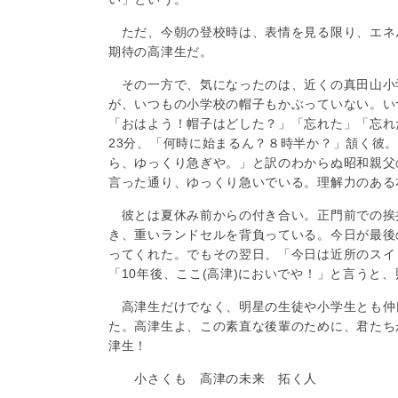
ただ、今朝の登校時は、表情を見る限り、エネ
期待の高津生だ。
その一方で、気になったのは、近くの真田山小学
が、いつもの小学校の帽子もかぶっていない。い
「おはよう！帽子はどした？」「忘れた」「忘れ
23分、「何時に始まるん？８時半か？」頷く彼
ら、ゆっくり急ぎや。」と訳のわからぬ昭和親父
言った通り、ゆっくり急いでいる。理解力のある
彼とは夏休み前からの付き合い。正門前での挨
き、重いランドセルを背負っている。今日が最後
ってくれた。でもその翌日、「今日は近所のスイ
「10年後、ここ(高津)においでや！」と言うと
高津生だけでなく、明星の生徒や小学生とも仲
た。高津生よ、この素直な後輩のために、君たちが輝
津生！
小さくも 高津の未来 拓く人