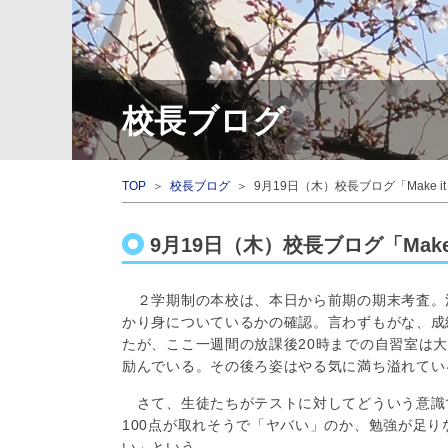
校長ブログ
TOP
＞
校長ブログ
＞ 9月19日（木）校長ブログ「Make it 
9月19日（木）校長ブログ「Make i
２学期制の本校は、本日から前期の期末考査。
かり身についているかの確認。言わずもがな、成
たが、ここ一週間の放課後20時までの自習室は大
励んでいる。その後ろ姿はやる気に満ち溢れてい
さて、生徒たちがテストに対してどういう意識
100点が取れそうで「ヤバい」のか、勉強が足り
い」という。