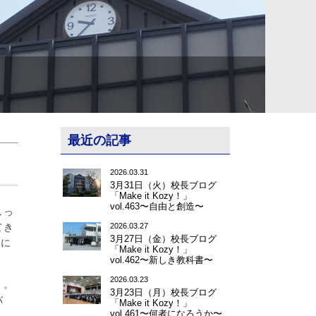
最近の記事
2026.03.31
3月31日（火）校長ブログ
「Make it Kozy！」
vol.463〜自由と創造〜
しっ
てき
2026.03.27
3月27日（金）校長ブログ
習に
「Make it Kozy！」
vol.462〜新しき教科書〜
2026.03.23
」。
3月23日（月）校長ブログ
バ
「Make it Kozy！」
vol.461〜何者になろうか〜