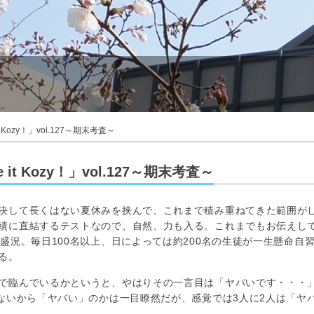
Kozy！」vol.127～期末考査～
t Kozy！」vol.127～期末考査～
決して長くはない夏休みを挟んで、これまで積み重ねてきた範囲が
績に直結するテストなので、自然、力も入る。これまでもお伝えし
盛況。毎日100名以上、日によっては約200名の生徒が一生懸命自
る。
で臨んでいるかというと、やはりその一言目は「ヤバいです・・・
ないから「ヤバい」のかは一目瞭然だが、感覚では3人に2人は「ヤ