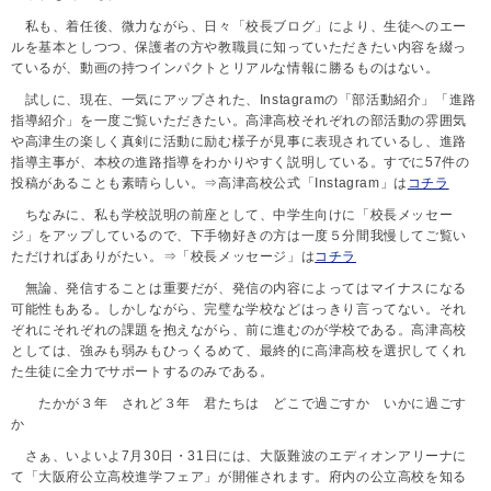
私も、着任後、微力ながら、日々「校長ブログ」により、生徒へのエー
ルを基本としつつ、保護者の方や教職員に知っていただきたい内容を綴っ
ているが、動画の持つインパクトとリアルな情報に勝るものはない。
試しに、現在、一気にアップされた、Instagramの「部活動紹介」「進路
指導紹介」を一度ご覧いただきたい。高津高校それぞれの部活動の雰囲気
や高津生の楽しく真剣に活動に励む様子が見事に表現されているし、進路
指導主事が、本校の進路指導をわかりやすく説明している。すでに57件の
投稿があることも素晴らしい。⇒高津高校公式「Instagram」は
コチラ
ちなみに、私も学校説明の前座として、中学生向けに「校長メッセー
ジ」をアップしているので、下手物好きの方は一度５分間我慢してご覧い
ただければありがたい。⇒「校長メッセージ」は
コチラ
無論、発信することは重要だが、発信の内容によってはマイナスになる
可能性もある。しかしながら、完璧な学校などはっきり言ってない。それ
ぞれにそれぞれの課題を抱えながら、前に進むのが学校である。高津高校
としては、強みも弱みもひっくるめて、最終的に高津高校を選択してくれ
た生徒に全力でサポートするのみである。
たかが３年 されど３年 君たちは どこで過ごすか いかに過ごす
か
さぁ、いよいよ7月30日・31日には、大阪難波のエディオンアリーナに
て「大阪府公立高校進学フェア」が開催されます。府内の公立高校を知る