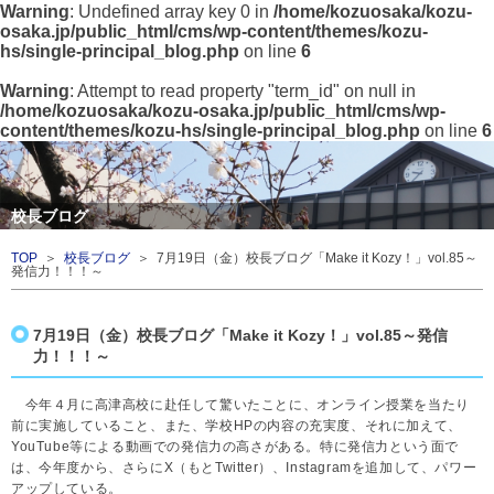
Warning
: Undefined array key 0 in
/home/kozuosaka/kozu-
osaka.jp/public_html/cms/wp-content/themes/kozu-
hs/single-principal_blog.php
on line
6
Warning
: Attempt to read property "term_id" on null in
/home/kozuosaka/kozu-osaka.jp/public_html/cms/wp-
content/themes/kozu-hs/single-principal_blog.php
on line
6
校長ブログ
TOP
＞
校長ブログ
＞ 7月19日（金）校長ブログ「Make it Kozy！」vol.85～
発信力！！！～
7月19日（金）校長ブログ「Make it Kozy！」vol.85～発信
力！！！～
今年４月に高津高校に赴任して驚いたことに、オンライン授業を当たり
前に実施していること、また、学校HPの内容の充実度、それに加えて、
YouTube等による動画での発信力の高さがある。特に発信力という面で
は、今年度から、さらにX（もとTwitter）、Instagramを追加して、パワー
アップしている。