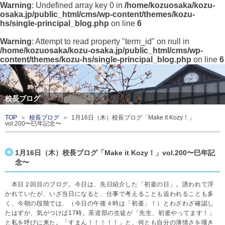
Warning
: Undefined array key 0 in
/home/kozuosaka/kozu-
osaka.jp/public_html/cms/wp-content/themes/kozu-
hs/single-principal_blog.php
on line
6
Warning
: Attempt to read property "term_id" on null in
/home/kozuosaka/kozu-osaka.jp/public_html/cms/wp-
content/themes/kozu-hs/single-principal_blog.php
on line
6
校長ブログ
TOP
＞
校長ブログ
＞ 1月16日（木）校長ブログ「Make it Kozy！」
vol.200〜巳年記念〜
1月16日（木）校長ブログ「Make it Kozy！」vol.200〜巳年記
念〜
本日２回目のブログ。今日は、先日紹介した「初釜の日」。誘われて浮
かれていたが、いざ当日になると、仕事で考えることも追われることも多
く、今朝の段階では、（今日の午後４時は「初釜」！）とわざわざ確認し
たはずが、気がつけば17時。茶道部の生徒が「先生、初釜やってます！」
と私を呼びに来た。「すまん！！！！！」と、何とも自分の薄情さを嘆き