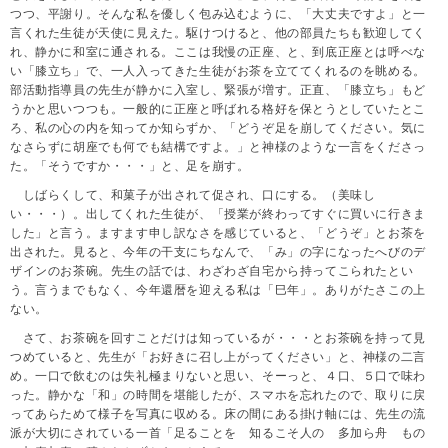
つつ、平謝り。そんな私を優しく包み込むように、「大丈夫ですよ」と一
言くれた生徒が天使に見えた。駆けつけると、他の部員たちも歓迎してく
れ、静かに和室に通される。ここは我慢の正座、と、到底正座とは呼べな
い「膝立ち」で、一人入ってきた生徒がお茶を立ててくれるのを眺める。
部活動指導員の先生が静かに入室し、緊張が増す。正直、「膝立ち」もど
うかと思いつつも。一般的に正座と呼ばれる格好を保とうとしていたとこ
ろ、私の心の内を知ってか知らずか、「どうぞ足を崩してください。気に
なさらずに胡座でも何でも結構ですよ。」と神様のような一言をくださっ
た。「そうですか・・・」と、足を崩す。
しばらくして、和菓子が出されて促され、口にする。（美味し
い・・・）。出してくれた生徒が、「授業が終わってすぐに買いに行きま
した」と言う。ますます申し訳なさを感じていると、「どうぞ」とお茶を
出された。見ると、今年の干支にちなんで、「み」の字になったへびのデ
ザインのお茶碗。先生の話では、わざわざ自宅から持ってこられたとい
う。言うまでもなく、今年還暦を迎える私は「巳年」。ありがたさこの上
ない。
さて、お茶碗を回すことだけは知っているが・・・とお茶碗を持って見
つめていると、先生が「お好きに召し上がってください」と、神様の二言
め。一口で飲むのは失礼極まりないと思い、そーっと、４口、５口で味わ
った。静かな「和」の時間を堪能したが、スマホを忘れたので、取りに戻
ってあらためて様子を写真に収める。床の間にある掛け軸には、先生の流
派が大切にされている一首「足ることを 知るこそ人の 多加ら舟 もの