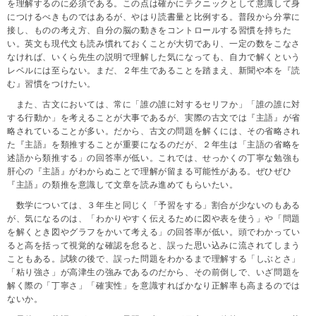
を理解するのに必須である。この点は確かにテクニックとして意識して身
につけるべきものではあるが、やはり読書量と比例する。普段から分掌に
接し、ものの考え方、自分の脳の動きをコントロールする習慣を持ちた
い。英文も現代文も読み慣れておくことが大切であり、一定の数をこなさ
なければ、いくら先生の説明で理解した気になっても、自力で解くという
レベルには至らない。まだ、２年生であることを踏まえ、新聞や本を『読
む』習慣をつけたい。
また、古文においては、常に「誰の誰に対するセリフか」「誰の誰に対
する行動か」を考えることが大事であるが、実際の古文では『主語』が省
略されていることが多い。だから、古文の問題を解くには、その省略され
た『主語』を類推することが重要になるのだが、２年生は「主語の省略を
述語から類推する」の回答率が低い。これでは、せっかくの丁寧な勉強も
肝心の『主語』がわからぬことで理解が留まる可能性がある。ぜひぜひ
『主語』の類推を意識して文章を読み進めてもらいたい。
数学については、３年生と同じく「予習をする」割合が少ないのもある
が、気になるのは、「わかりやすく伝えるために図や表を使う」や「問題
を解くとき図やグラフをかいて考える」の回答率が低い。頭でわかってい
ると高を括って視覚的な確認を怠ると、誤った思い込みに流されてしまう
こともある。試験の後で、誤った問題をわかるまで理解する「しぶとさ」
「粘り強さ」が高津生の強みであるのだから、その前倒しで、いざ問題を
解く際の「丁寧さ」「確実性」を意識すればかなり正解率も高まるのでは
ないか。