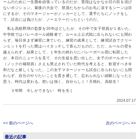
ームのために一生懸命頑張っているのだが、普段はなかなか日の目を浴び
ないポジション。最後の大会で、部員たちからのお礼に涙するシーンは目
にするが、そのマネージャーがノッカーとして、選手たちにノックをし
て、試合には負けたが、ノーエラーだったというのだ。
私も高校野球の監督を20年ほどしたが、その中で女子部員が１名いた。
中学校ではバレーボール経験者で、ルール上公式戦に出られないにも関わ
らず、毎日休まず練習に来ていた。練習の成果として、練習試合でクリー
ンヒットを打った際はハイタッチして喜んだものだ。ただ、ルールの壁を
越えられず、結果として、１年生の終わりにバレーボール部に転部した
が、本日のニュースを見て、その生徒を思い出した。女子のボールボーイ
（ノックの補助員）さえも禁止されていた時代を考えると、歓迎すべき令
和だなと嬉しくなった。この女子マネージャーも試合に出られないにも関
わらず、自分のやりたいことを貫き通して、忘れられない経験になったと
思う。時代は変わる。想いは強く、自分らしく！天晴れ、高校生！
３年間 今しかできない 時を生く
2024.07.17
<< 前のページへ
次のページへ >>
最近の記事