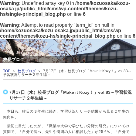
Warning
: Undefined array key 0 in
/home/kozuosaka/kozu-
osaka.jp/public_html/cms/wp-content/themes/kozu-
hs/single-principal_blog.php
on line
6
Warning
: Attempt to read property "term_id" on null in
/home/kozuosaka/kozu-osaka.jp/public_html/cms/wp-
content/themes/kozu-hs/single-principal_blog.php
on line
6
校長ブログ
TOP
＞
校長ブログ
＞ 7月17日（水）校長ブログ「Make it Kozy！」vol.83～
学習状況リサーチ２年生編～
7月17日（水）校長ブログ「Make it Kozy！」vol.83～学習状況
リサーチ２年生編～
本日も、昨日の３年生に続き、学習状況リサーチ結果から見る２年生の
傾向を。
最初に目だったのが、「職業や大学で学びたい分野の研究」についての
質問で、「自分で調べ、先生や周囲の人に相談した」が25.6％、「自分で