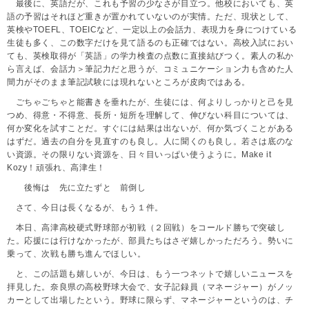
最後に、英語だが、これも予習の少なさが目立つ。他校においても、英
語の予習はそれほど重きが置かれていないのが実情。ただ、現状として、
英検やTOEFL、TOEICなど、一定以上の会話力、表現力を身につけている
生徒も多く、この数字だけを見て語るのも正確ではない。高校入試におい
ても、英検取得が「英語」の学力検査の点数に直接結びつく。素人の私か
ら言えば、会話力＞筆記力だと思うが、コミュニケーション力も含めた人
間力がそのまま筆記試験には現れないところが皮肉ではある。
ごちゃごちゃと能書きを垂れたが、生徒には、何よりしっかりと己を見
つめ、得意・不得意、長所・短所を理解して、伸びない科目については、
何か変化を試すことだ。すぐには結果は出ないが、何か気づくことがある
はずだ。過去の自分を見直すのも良し。人に聞くのも良し。若さは底のな
い資源。その限りない資源を、日々目いっぱい使うように。Make it
Kozy！頑張れ、高津生！
後悔は 先に立たずと 前倒し
さて、今日は長くなるが、もう１件。
本日、高津高校硬式野球部が初戦（２回戦）をコールド勝ちで突破し
た。応援には行けなかったが、部員たちはさぞ嬉しかっただろう。勢いに
乗って、次戦も勝ち進んでほしい。
と、この話題も嬉しいが、今日は、もう一つネットで嬉しいニュースを
拝見した。奈良県の高校野球大会で、女子記録員（マネージャー）がノッ
カーとして出場したという。野球に限らず、マネージャーというのは、チ