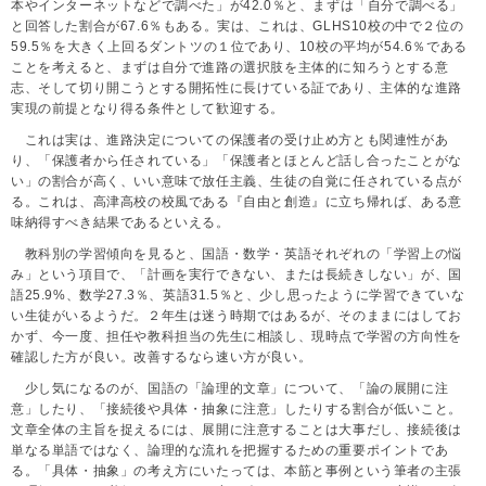
本やインターネットなどで調べた」が42.0％と、まずは「自分で調べる」
と回答した割合が67.6％もある。実は、これは、GLHS10校の中で２位の
59.5％を大きく上回るダントツの１位であり、10校の平均が54.6％である
ことを考えると、まずは自分で進路の選択肢を主体的に知ろうとする意
志、そして切り開こうとする開拓性に長けている証であり、主体的な進路
実現の前提となり得る条件として歓迎する。
これは実は、進路決定についての保護者の受け止め方とも関連性があ
り、「保護者から任されている」「保護者とほとんど話し合ったことがな
い」の割合が高く、いい意味で放任主義、生徒の自覚に任されている点が
る。これは、高津高校の校風である『自由と創造』に立ち帰れば、ある意
味納得すべき結果であるといえる。
教科別の学習傾向を見ると、国語・数学・英語それぞれの「学習上の悩
み」という項目で、「計画を実行できない、または長続きしない」が、国
語25.9%、数学27.3％、英語31.5％と、少し思ったように学習できていな
い生徒がいるようだ。２年生は迷う時期ではあるが、そのままにはしてお
かず、今一度、担任や教科担当の先生に相談し、現時点で学習の方向性を
確認した方が良い。改善するなら速い方が良い。
少し気になるのが、国語の「論理的文章」について、「論の展開に注
意」したり、「接続後や具体・抽象に注意」したりする割合が低いこと。
文章全体の主旨を捉えるには、展開に注意することは大事だし、接続後は
単なる単語ではなく、論理的な流れを把握するための重要ポイントであ
る。「具体・抽象」の考え方にいたっては、本筋と事例という筆者の主張