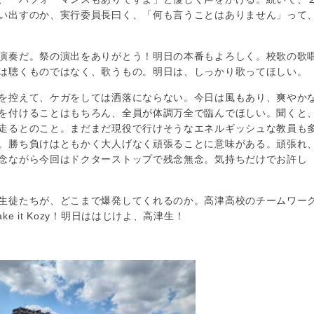
い出すのか、実行委員長曰く、「何も言うことはありません」って
演奏だ。祭の演出をありがとう！明日の本番もよろしく。校歌の歌
は聴くものではなく、歌うもの。明日は、しっかり歌ってほしい。
を控えて、ケガをしては洒落にならない。今日は風もあり、爽やか
を付けることはもちろん、全員が体調万全で臨んでほしい。聞くと
走るとのこと。まだまだ現役で行けそうなエネルギッシュな教員も
。勝ち負けはともかく大人げなく頑張ることに意味がある。頑張れ
念ながら今回はドクターストップで残念無念。気持ちだけでお許し
生徒たちが、どこまで爆発してくれるのか。高津高校のチームワー
 it Kozy！明日ははじけよ、高津生！