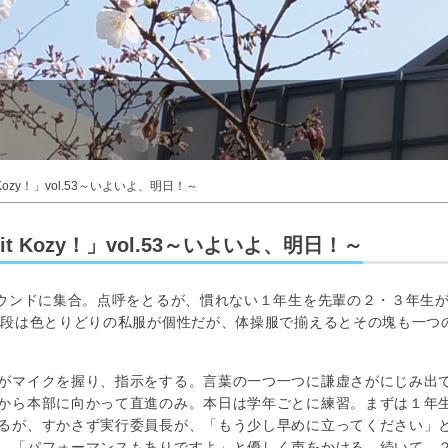
Kozy！」vol.53～いよいよ、明日！～
t Kozy！」vol.53～いよいよ、明日！～
ウンドに集合。点呼をとるが、慣れない１年生を先輩の２・３年生
普段は色とりどりの私服が個性だが、体操服で揃えるとその塊も一つ
がマイクを握り、指示をする。言葉の一つ一つに謙虚さがにじみ出
から本部に向かって直進のみ。本日は学年ごとに練習。まずは１年
るが、すかさず実行委員長が、「もう少し早めに立ってください」
、「パフォーマンスもありですよ」と優しく声をかける。続いて、