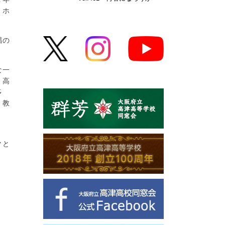
、ホ
唱の
な一
、高
多
、教
クと