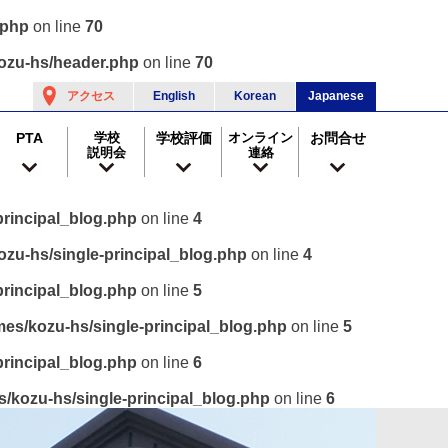
.php
on line
70
ozu-hs/header.php
on line
70
アクセス
English
Korean
Japanese
PTA
学校
学校評価
オンライン
お問合せ
説明会
連絡
rincipal_blog.php
on line
4
zu-hs/single-principal_blog.php
on line
4
rincipal_blog.php
on line
5
es/kozu-hs/single-principal_blog.php
on line
5
rincipal_blog.php
on line
6
/kozu-hs/single-principal_blog.php
on line
6