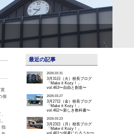
最近の記事
2026.03.31
3月31日（火）校長ブログ
「Make it Kozy！」
vol.463〜自由と創造〜
が寛
の個
2026.03.27
3月27日（金）校長ブログ
「Make it Kozy！」
vol.462〜新しき教科書〜
て、
2026.03.23
生。
3月23日（月）校長ブログ
と指
「Make it Kozy！」
vol.461〜何者になろうか〜
２年