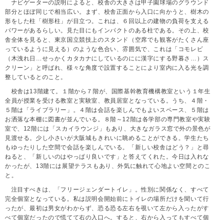
ナビゲーターの説明によると、校舎の大きさは甲子園球場のグラウンド
部分とほぼ同じで相当広い。まず、校舎正面から入口に向かうと、樹木の
形をした柱「樹形柱」が目立つ。これは、６回以上の建物の負荷を支える
パワーがあるらしい。見た目にもインパクトのある柱である。その上、校
舎全体を見ると、東京国立競技上のスタンド（空席でも観客がたくさん座
っているように見える）のような色合い、雰囲気で、これは「コモレビ
（木洩れ日…せっかくカタカナにしているのにに漢字にする野暮さ…）ス
クリーン」と呼ばれ、様々な角度で設置することにより室内に入る光を調
整しているとのこと。
校舎は13階建て。１階から７階が、国際基幹教育機構教室という１年生
全員が授業を受ける教室と実験室、教員居室となっている。うち、４階・
５階は「ライブラリー」。４階は会話を楽しんでもよいスペース、５階は
お洒落な本棚に図書が並んでいる。８階～12階は各学部の専門教室や実験
室で、12階には「スカイラウンジ」もあり、大きなガラス窓で外の景色が
見渡せる。少し小さいが大阪城もきれいに眺めることができる。学生たち
もゆったりした空間で会話を楽しんでいる。「新しい校舎はどう？」と尋
ねると、「新しいのはやっぱり良いです」と答えてくれた。今日は入れな
かったが、13階には展望テラスもあり、外気に触れて心地よい空間とのこ
と。
注目すべきは、「フリージェンダートイレ」。性別に関係なく、すべて
完全個室となっている。私は説明会開始前にトイレの場所だけを聞いて行
ったが、最初は男女がわからず、恐る恐る左右を覗いて左から入ったがす
べて個室だったので慌てて右の入口へ。すると、右から入ってもすべて個