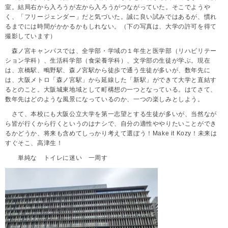
室。結局右から入ろうが左から入ろうがつながっていた。そこでようや
く、「フリージェンダー」だと気づいた。誠に良い試みではあるが、慣れ
るまでには時間がかかるかもしれない。
（下の写真は、大学
の許可を得て
撮影しています）
森ノ宮キャンパスでは、全学部・学域の１年生と医学部（リハビリテー
ション学科）、生活科学部（食栄養学科）、文学部の生徒が学ぶ。現在
は、京橋駅、鴫野駅、森ノ宮駅から徒歩で通う生徒が多いが、数年先に
は、大阪メトロ「森ノ宮駅」から延線した「新駅」ができて大学と直結す
るとのこと。大阪城東地域として町構想の一つとなっている。はてさて、
数年先はどのような風景になっているのか、一つの楽しみとしよう。
さて、本校にも大阪公立大学を第一志望とする生徒が多いが、当然なが
ら皆が行くから行くというのはナシで、自分の適性ややりたいことができ
るかどうか、将来も含めてしっかり考えて選ぼう！Make it Kozy！未来は
すぐそこ、高津生！
単純な トイレに迷い 一周す