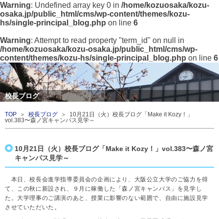
Warning
: Undefined array key 0 in
/home/kozuosaka/kozu-
osaka.jp/public_html/cms/wp-content/themes/kozu-
hs/single-principal_blog.php
on line
6
Warning
: Attempt to read property "term_id" on null in
/home/kozuosaka/kozu-osaka.jp/public_html/cms/wp-
content/themes/kozu-hs/single-principal_blog.php
on line
6
校長ブログ
TOP
＞
校長ブログ
＞ 10月21日（火）校長ブログ「Make it Kozy！」
vol.383〜森ノ宮キャンパス見学～
10月21日（火）校長ブログ「Make it Kozy！」vol.383〜森ノ宮
キャンパス見学～
本日、校長会進学指導委員会の企画により、大阪公立大学のご協力を得
て、この秋に新設され、９月に稼働した「森ノ宮キャンパス」を見学し
た。大学理事のご講演のあと、授業に影響のない範囲で、自由に施設見学
させていただいた。