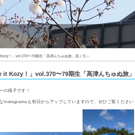
 Kozy！」vol.370〜79期生「高津んちゅぬ旅」其ノ九～
it Kozy！」vol.370〜79期生「高津んちゅぬ旅
ー
の様子です！
nstagramuも初日からアップしていますので、ぜひご覧ください