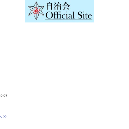
10.07
 >>