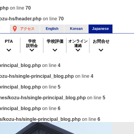
.php
on line
70
ozu-hs/header.php
on line
70
アクセス
English
Korean
Japanese
PTA
学校
学校評価
オンライン
お問合せ
説明会
連絡
rincipal_blog.php
on line
4
zu-hs/single-principal_blog.php
on line
4
rincipal_blog.php
on line
5
es/kozu-hs/single-principal_blog.php
on line
5
rincipal_blog.php
on line
6
/kozu-hs/single-principal_blog.php
on line
6