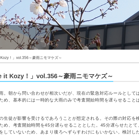
 Kozy！」vol.356～豪雨ニモマケズ～
it Kozy！」vol.356～豪雨ニモマケズ～
雨。朝から問い合わせが相次いだが、現在の緊急対応ルールとして
ため、基本的には一時的な大雨のみで考査開始時間を遅らせること
の生徒が影響を受けるであろうことが想定される。その際の対応を
ため、考査開始時間を45分遅らせることとした。45分遅らせたとて
をしていないため、あまり後ろへずらすわけにもいかない。検討し
た。