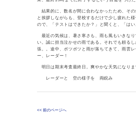
結果的に、数名が間に合わなかったため、その
と挨拶しながらも、登校するだけで少し疲れた様
ので、「テストはできたか？」と聞くと、「はい
最近の気候は、暑さ寒さも、雨も風もいきなり
い。誠に担当泣かせの雨である。それでも頼るし
張。
。途中、
ポツポツと雨が落ちてきて、雨雲レ
ー、レーダー！
明日は期末考査最終日。爽やかな天気になりますよう
レーダーと 空の様子を 両睨み
<< 前のページへ