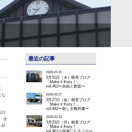
最近の記事
2026.03.31
3月31日（火）校長ブログ
「Make it Kozy！」
vol.463〜自由と創造〜
は、
はな
2026.03.27
3月27日（金）校長ブログ
「Make it Kozy！」
vol.462〜新しき教科書〜
検討
2026.03.23
、全
3月23日（月）校長ブログ
た結
「Make it Kozy！」
vol.461〜何者になろうか〜