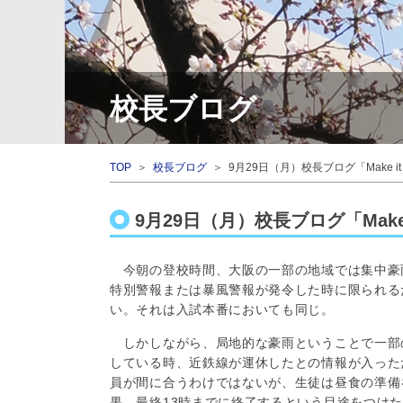
校長ブログ
TOP
＞
校長ブログ
＞ 9月29日（月）校長ブログ「Make it
9月29日（月）校長ブログ「Make 
今朝の登校時間、大阪の一部の地域では集中豪
特別警報または暴風警報が発令した時に限られる
い。それは入試本番においても同じ。
しかしながら、局地的な豪雨ということで一部
している時、近鉄線が運休したとの情報が入った
員が間に合うわけではないが、生徒は昼食の準備
果、最終13時までに終了するという目途をつけ