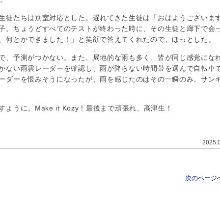
生徒たちは別室対応とした。遅れてきた生徒は「おはようございま
子。ちょうどすべてのテストが終わった時に、その生徒と廊下で会
、何とかできました！」と笑顔で答えてくれたので、ほっとした。
で、予測がつかない。また、局地的な雨も多く、皆が同じ感覚にな
かない雨雲レーダーを確認し、雨が降らない時間帯を選んで自転車
ーダーを恨みそうになったが、雨を感じたのはその一瞬のみ。サン
に。Make it Kozy！最後まで頑張れ、高津生！
2025.
次のページへ