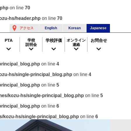
.php
on line
70
ozu-hs/header.php
on line
70
アクセス
English
Korean
Japanese
PTA
学校
学校評価
オンライン
お問合せ
説明会
連絡
rincipal_blog.php
on line
4
zu-hs/single-principal_blog.php
on line
4
rincipal_blog.php
on line
5
es/kozu-hs/single-principal_blog.php
on line
5
rincipal_blog.php
on line
6
/kozu-hs/single-principal_blog.php
on line
6