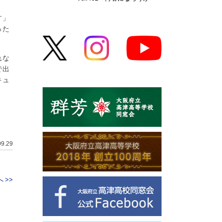
す」
った
れな
で
出
キュ
09.29
 >>