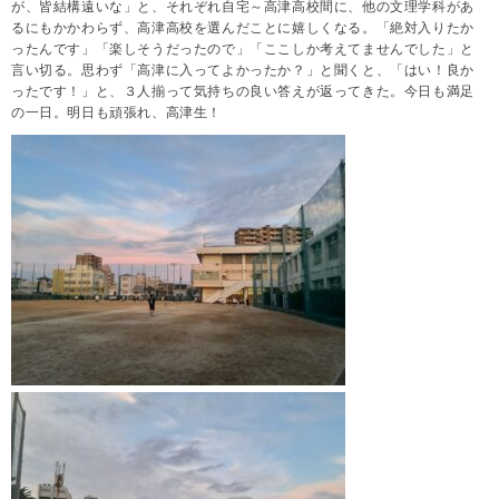
が、皆結構遠いな」と、それぞれ自宅～高津高校間に、他の文理学科があ
るにもかかわらず、高津高校を選んだことに嬉しくなる。「絶対入りたか
ったんです」「楽しそうだったので」「ここしか考えてませんでした」と
言い切る。思わず「高津に入ってよかったか？」と聞くと、「はい！良か
ったです！」と、３人揃って気持ちの良い答えが返ってきた。今日も満足
の一日。明日も頑張れ、高津生！