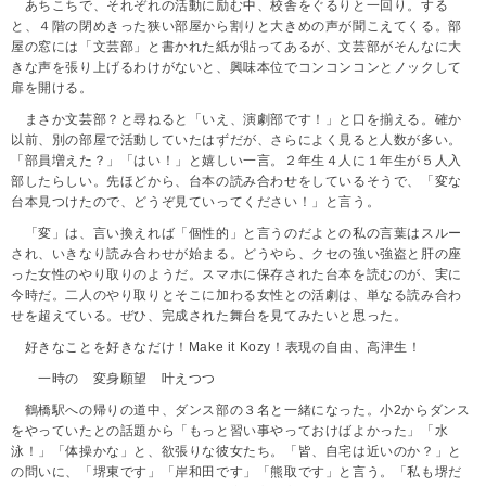
あちこちで、それぞれの活動に励む中、校舎をぐるりと一回り。する
と、４階の閉めきった狭い部屋から割りと大きめの声が聞こえてくる。部
屋の窓には「文芸部」と書かれた紙が貼ってあるが、文芸部がそんなに大
きな声を張り上げるわけがないと、興味本位でコンコンコンとノックして
扉を開ける。
まさか文芸部？と尋ねると「いえ、演劇部です！」と口を揃える。確か
以前、別の部屋で活動していたはずだが、さらによく見ると人数が多い。
「部員増えた？」「はい！」と嬉しい一言。２年生４人に１年生が５人入
部したらしい。先ほどから、台本の読み合わせをしているそうで、「変な
台本見つけたので、どうぞ見ていってください！」と言う。
「変」は、言い換えれば「個性的」と言うのだよとの私の言葉はスルー
され、いきなり読み合わせが始まる。どうやら、クセの強い強盗と肝の座
った女性のやり取りのようだ。スマホに保存された台本を読むのが、実に
今時だ。
二人のやり取りとそこに加わる女性との活劇は、単なる読み合わ
せを超えている。ぜひ、完成された舞台を見てみたいと思った。
好きなことを好きなだけ！Make it Kozy！表現の自由、高津生！
一時の 変身願望 叶えつつ
鶴橋駅への帰りの道中、ダンス部の３名と一緒になった。小2からダンス
をやっていたとの話題から「もっと習い事やっておけばよかった」「水
泳！」「体操かな」と、欲張りな彼女たち。「皆、自宅は近いのか？」と
の問いに、「堺東です」「岸和田です」「熊取です」と言う。「私も堺だ