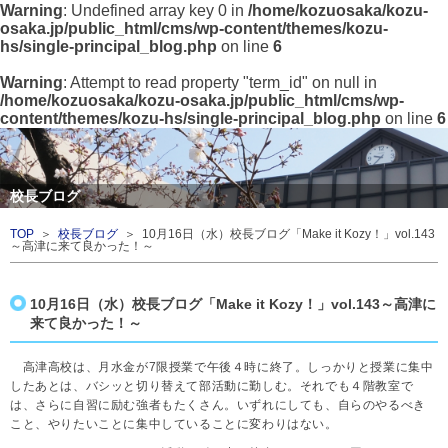
Warning
: Undefined array key 0 in
/home/kozuosaka/kozu-
osaka.jp/public_html/cms/wp-content/themes/kozu-
hs/single-principal_blog.php
on line
6
Warning
: Attempt to read property "term_id" on null in
/home/kozuosaka/kozu-osaka.jp/public_html/cms/wp-
content/themes/kozu-hs/single-principal_blog.php
on line
6
校長ブログ
TOP
＞
校長ブログ
＞ 10月16日（水）校長ブログ「Make it Kozy！」vol.143
～高津に来て良かった！～
10月16日（水）校長ブログ「Make it Kozy！」vol.143～高津に
来て良かった！～
高津高校は、月水金が7限授業で午後４時に終了。しっかりと授業に集中
したあとは、バシッと切り替えて部活動に勤しむ。
それでも４階教室で
は、さらに自習に励む強者もたくさん。いずれにしても、自らのやるべき
こと、やりたいことに集中していることに変わりはない。