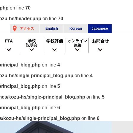
.php
on line
70
ozu-hs/header.php
on line
70
アクセス
English
Korean
Japanese
PTA
学校
学校評価
オンライン
お問合せ
説明会
連絡
rincipal_blog.php
on line
4
zu-hs/single-principal_blog.php
on line
4
rincipal_blog.php
on line
5
es/kozu-hs/single-principal_blog.php
on line
5
rincipal_blog.php
on line
6
/kozu-hs/single-principal_blog.php
on line
6