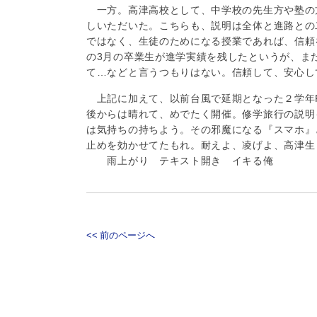
一方。高津高校として、中学校の先生方や塾の方
しいただいた。こちらも、説明は全体と進路との
ではなく、生徒のためになる授業であれば、信頼
の3月の卒業生が進学実績を残したというが、ま
て…などと言うつもりはない。信頼して、安心し
上記に加えて、以前台風で延期となった２学年P
後からは晴れて、めでたく開催。修学旅行の説明
は気持ちの持ちよう。その邪魔になる『スマホ』
止めを効かせてたもれ。耐えよ、凌げよ、高津生！Ma
雨上がり テキスト開き イキる俺
<< 前のページへ