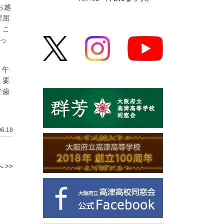
お越
理屈
。こ
っ
、午
、要
で歯
06.18
 >>