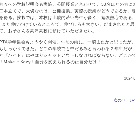
々への学校説明会も実施。公開授業と合わせて、30名ほどの方に
二本立てで、大切なのは、公開授業。実際の授業がどうであるか。
を得る。挨拶では、本校は比較的若い先生が多く、勉強熱心である
だまだ伸びかけているところで、伸びしろも大きい。だまされたと思
て、お子さんを高津高校に預けていただきたい。
TA学年集会もようやく開催。午前の雨に、一瞬またかと思ったが
もしっかりできた。どこの学校でも中だるみと言われる２年生だが
と『バイト』はやはりシャットアウトしなければならない。どこか
ke it Kozy！自分を変えられるのは自分だけ！
2024.
次のページへ