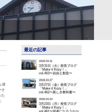
最近の記事
2026.03.31
3月31日（火）校長ブログ
「Make it Kozy！」
vol.463〜自由と創造〜
2026.03.27
も述
3月27日（金）校長ブログ
「Make it Kozy！」
やそ
vol.462〜新しき教科書〜
った
2026.03.23
大
3月23日（月）校長ブログ
「Make it Kozy！」
vol.461〜何者になろうか〜