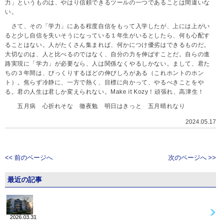
力」というものは、やはり信頼できるツールの一つであることは間違いな
い。
さて、その「学力」にある程度自信をもって入学したが、上には上がい
ると少し自信を失いそうになっている１年生がいるとしたら、何も心配す
ることはない。人がたくさん集まれば、何かにつけ優劣はできるものだ。
大切なのは、人と比べるのではなく、自分の力を伸ばすことだ。自らの進
路実現に「学力」が必要なら、人は関係なくやるしかない。まして、君た
ちの３年間は、びっくりするほどの伸びしろがある（これホントのホン
ト）。焦らず冷静に、一方で熱く、目標に向かって、やるべきことをや
る。君の人生は君しか変えられない。Make it Kozy！頑張れ、高津生！
五月病 心折れそな 徹夜勉 明日はきっと 五月晴れなり
2024.05.17
<< 前のページへ
次のページへ >>
最近の記事
2026.03.31