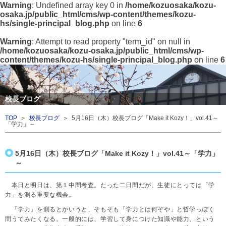
Warning
: Undefined array key 0 in
/home/kozuosaka/kozu-
osaka.jp/public_html/cms/wp-content/themes/kozu-
hs/single-principal_blog.php
on line
6
Warning
: Attempt to read property "term_id" on null in
/home/kozuosaka/kozu-osaka.jp/public_html/cms/wp-
content/themes/kozu-hs/single-principal_blog.php
on line
6
校長ブログ
TOP
＞
校長ブログ
＞ 5月16日（木）校長ブログ「Make it Kozy！」vol.41～
「学力」～
5月16日（木）校長ブログ「Make it Kozy！」vol.41～「学力」
～
本日と明日は、第１中間考査。たった二日間だが、生徒にとっては「学
力」を測る重要な機会。
「学力」を測るとかいうと、そもそも「学力とは何ぞや」と哲学っぽく
問うてみたくなる。一般的には、学習して身につけた知識や能力、という