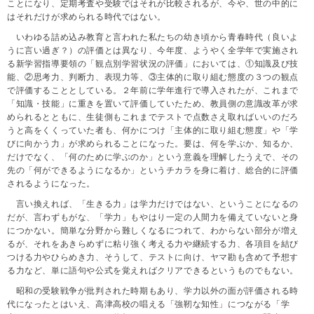
ことになり、定期考査や受験ではそれが比較されるが、今や、世の中的に
はそれだけが求められる時代ではない。
いわゆる詰め込み教育と言われた私たちの幼き頃から青春時代（良いよ
うに言い過ぎ？）の評価とは異なり、今年度、ようやく全学年で実施され
る新学習指導要領の「観点別学習状況の評価」においては、①知識及び技
能、②思考力、判断力、表現力等、③主体的に取り組む態度の３つの観点
で評価することとしている。２年前に学年進行で導入されたが、これまで
「知識・技能」に重きを置いて評価していたため、教員側の意識改革が求
められるとともに、生徒側もこれまでテストで点数さえ取ればいいのだろ
うと高をくくっていた者も、何かにつけ「主体的に取り組む態度」や「学
びに向かう力」が求められることになった。要は、何を学ぶか、知るか、
だけでなく、「何のために学ぶのか」という意義を理解したうえで、その
先の「何ができるようになるか」というチカラを身に着け、総合的に評価
されるようになった。
言い換えれば、「生きる力」は学力だけではない、ということになるの
だが、言わずもがな、「学力」もやはり一定の人間力を備えていないと身
につかない。簡単な分野から難しくなるにつれて、わからない部分が増え
るが、それをあきらめずに粘り強く考える力や継続する力、各項目を結び
つける力やひらめき力、そうして、テストに向け、ヤマ勘も含めて予想す
る力など、単に語句や公式を覚えればクリアできるというものでもない。
昭和の受験戦争が批判された時期もあり、学力以外の面が評価される時
代になったとはいえ、高津高校の唱える「強靭な知性」につながる「学