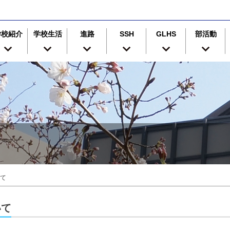
学校紹介
学校生活
進路
SSH
GLHS
部活動
て
いて