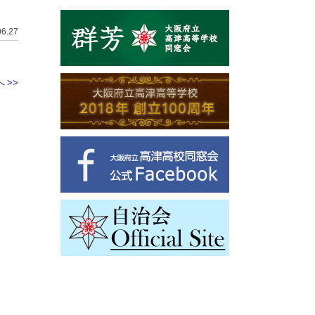
06.27
 >>