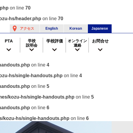
.php
on line
70
ozu-hs/header.php
on line
70
アクセス
English
Korean
Japanese
PTA
学校
学校評価
オンライン
お問合せ
説明会
連絡
-handouts.php
on line
4
ozu-hs/single-handouts.php
on line
4
-handouts.php
on line
5
mes/kozu-hs/single-handouts.php
on line
5
-handouts.php
on line
6
s/kozu-hs/single-handouts.php
on line
6