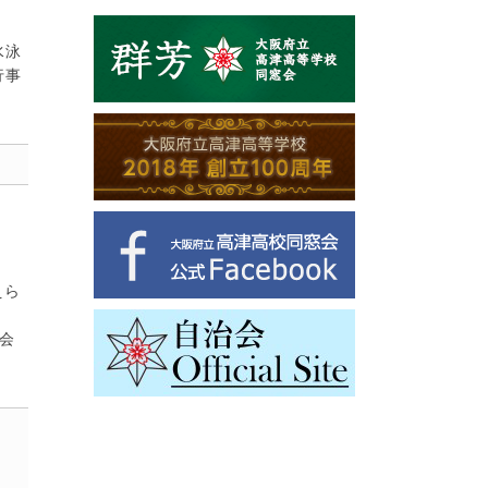
水泳
行事
えら
会