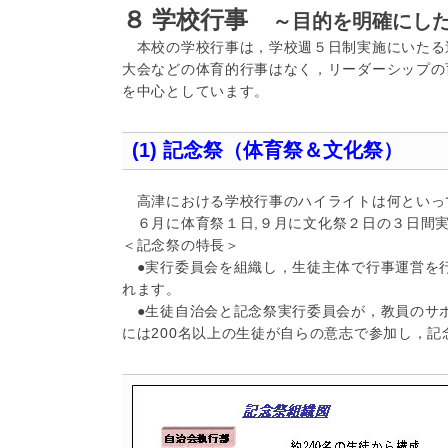
８ 学校行事
～目的を明確にした
本校の学校行事は，学校週５日制実施にいたる
大会などの体育的行事はなく，リーダーシップの
を中心としています。
(1) 記念祭（体育祭＆文化祭）
高津における学校行事のハイライトは何といっ
６月に体育祭１日
,
９月に文化祭２日の３日間
＜記念祭の特長＞
●実行委員会を組織し，生徒主体で行事運営を行
れます。
●生徒自治会と記念祭実行委員会が，教員のサ
には200名以上の生徒が自らの意志で参加し，