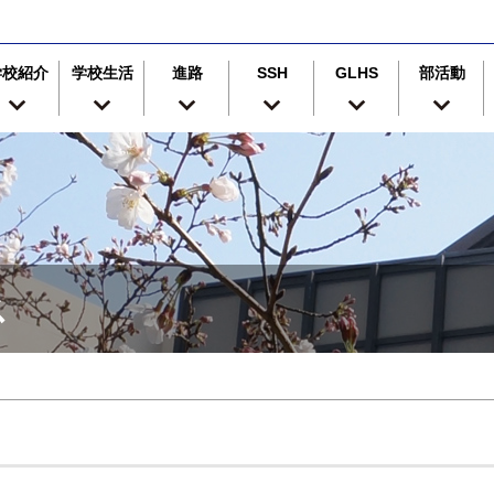
学校紹介
学校生活
進路
SSH
GLHS
部活動
ス