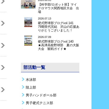
2026.08.03
【科学部/ロボット班】マイ
クロマウス関西地区大会 出
場
2026.07.13
硬式野球部ブログvol.141
79期世代完結 沢山の応援あ
りがとうございました！
2026.07.09
硬式野球部ブログvol.140
★高津高校野球部 夏の大阪
大会 観戦ガイド★
部活動一覧
水泳部
陸上部
男子ハンドボール部
男子硬式テニス部