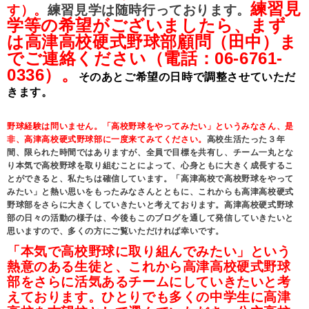
練習見
す）。
練習見学は随時行っております。
学等の希望がございましたら、まず
は高津高校硬式野球部顧問（田中）ま
でご連絡ください（電話：06-6761-
0336）。
そのあとご希望の日時で調整させていただ
きます。
野球経験は問いません。「高校野球をやってみたい」というみなさん、是
非、高津高校硬式野球部に一度来てみてください。
高校生活たった３年
間、限られた時間ではありますが、全員で目標を共有し、チーム一丸とな
り本気で高校野球を取り組むことによって、心身ともに大きく成長するこ
とができると、私たちは確信しています。「高津高校で高校野球をやって
みたい」と熱い思いをもったみなさんとともに、これからも高津高校硬式
野球部をさらに大きくしていきたいと考えております。高津高校硬式野球
部の日々の活動の様子は、今後もこのブログを通して発信していきたいと
思いますので、多くの方にご覧いただければ幸いです。
「本気で高校野球に取り組んでみたい」という
熱意のある生徒と、これから高津高校硬式野球
部をさらに活気あるチームにしていきたいと考
えております。ひとりでも多くの中学生に高津