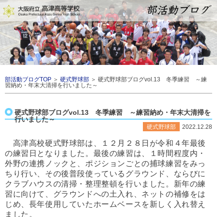
部活動ブログTOP
＞
硬式野球部
＞ 硬式野球部ブログvol.13 冬季練習 ～練
習納め・年末大清掃を行いました～
硬式野球部ブログvol.13 冬季練習 ～練習納め・年末大清掃を
行いました～
硬式野球部
2022.12.28
高津高校硬式野球部は、１２月２８日が令和４年最後
の練習日となりました。最後の練習は、１時間程度内・
外野の連携ノックと、ポジションごとの捕球練習をみっ
ちり行い、その後普段使っているグラウンド、ならびに
クラブハウスの清掃・整理整頓を行いました。新年の練
習に向けて、グラウンドへの土入れ、ネットの補修をは
じめ、長年使用していたホームベースを新しく入れ替え
ました。