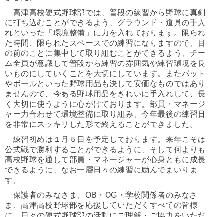
高津高校硬式野球部では、普段の練習から野球に真剣
に打ち込むことができるよう、グラウンド・道具の手入
れといった「環境整備」に力を入れております。限られ
た時間、限られたスペースでの練習になりますので、目
の前のことに集中して取り組むことができるよう、チー
ム全員が意識して普段から練習の雰囲気や練習環境を良
いものにしていくことを大切にしています。またバット
やボールといった野球用品も決して安価なものではあり
ませんので、今ある野球用品をきれいに手入れして、長
く大切に使うように心がけております。部員・マネージ
ャー力合わせて環境整備に取り組み、今年最後の練習日
を非常にスッキリした形で終えることができました。
練習初めは１月５日を予定しております。来年こそは
公式戦で勝利することができるように、そして何よりも
高校野球を通して部員・マネージャーが心身ともに成長
できるように、なお一層日々の練習に励んでまいりま
す。
保護者のみなさま、OB・OG・学校関係者のみなさ
ま、高津高校野球部を応援していただくすべての皆様
に、日々の硬式野球部の活動にご理解・ご協力をいただ