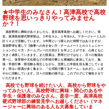
★中学生のみなさん！高津高校で高校
野球を思いっきりやってみません
か？！
高校野球に興味がありましたら、是非高津高校へお越しください。現
在、高津高校硬式野球部は、２年生９人、１年生4人、マネージャー１人の
計１４人で活動しています。３年間という限られた時間ではありますが、
高校野球を通して【物事への向き合い方・チームメートとのコミュニケー
ションのとり方・チームプレーの大切さ】を学ぶことができ、心身ともに
大きく成長していきます。また部員は、野球だけではなく、日々の勉強を
第一に、体育祭や文化祭などの学校行事にも積極的に参加しており、勉
強・学校行事・部活動を両立しながら、充実した学校生活を過ごしていま
す。明るい部員が多く集まり、「公式戦で勝てるチーム」をめざし、にぎ
やかに活動しています。日々の活動の様子は、このブログにて報告させて
いただきます。
高校でも野球を続けたい人、高校から野球をや
ってみたい人、高校野球に興味・関心のある中
学生・保護者のみなさん、是非一度、高津高校
硬式野球部の練習見学へお越しください（マネ
ージャーに興味のある人も大募集していま