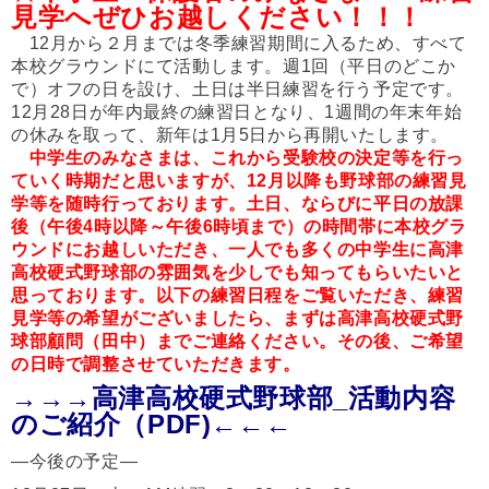
見学へぜひお越しください！！！
12月から２月までは冬季練習期間に入るため、すべて
本校グラウンドにて活動します。週1回（平日のどこか
で）オフの日を設け、土日は半日練習を行う予定です。
12月28日が年内最終の練習日となり、1週間の年末年始
の休みを取って、新年は1月5日から再開いたします。
中学生のみなさまは、これから受験校の決定等を行っ
ていく時期だと思いますが、12月以降も野球部の練習見
学等を随時行っております。土日、ならびに平日の放課
後（午後4時以降～午後6時頃まで）の時間帯に本校グラ
ウンドにお越しいただき、一人でも多くの中学生に高津
高校硬式野球部の雰囲気を少しでも知ってもらいたいと
思っております。以下の練習日程をご覧いただき、練習
見学等の希望がございましたら、まずは高津高校硬式野
球部顧問（田中）までご連絡ください。その後、ご希望
の日時で調整させていただきます。
→→→高津高校硬式野球部_活動内容
のご紹介（PDF)←←←
—今後の予定—