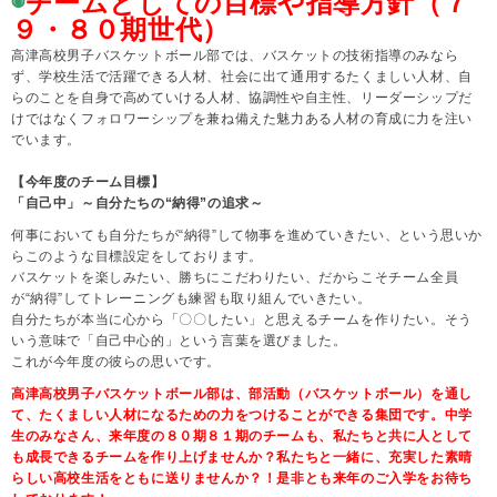
◉
チームとしての目標や指導方針（７
９・８０期世代）
高津高校男子バスケットボール部では、バスケットの技術指導のみなら
ず、学校生活で活躍できる人材、社会に出て通用するたくましい人材、自
らのことを自身で高めていける人材、協調性や自主性、リーダーシップだ
けではなくフォロワーシップを兼ね備えた魅力ある人材の育成に力を注い
でいます。
【今年度のチーム目標】
「自己中」～自分たちの“納得”の追求～
何事においても自分たちが“納得”して物事を進めていきたい、という思いか
らこのような目標設定をしております。
バスケットを楽しみたい、勝ちにこだわりたい、だからこそチーム全員
が“納得”してトレーニングも練習も取り組んでいきたい。
自分たちが本当に心から「〇〇したい」と思えるチームを作りたい。そう
いう意味で「自己中心的」という言葉を選びました。
これが今年度の彼らの思いです。
高津高校男子バスケットボール部は、部活動（バスケットボール）を通し
て、たくましい人材になるための力をつけることができる集団です。中学
生のみなさん、来年度の
８０
期８１期のチームも、私たちと共に人として
も成長できるチームを作り上げませんか？私たちと一緒に、充実した素晴
らしい高校生活をともに送りませんか？！是非とも来年のご入学をお待ち