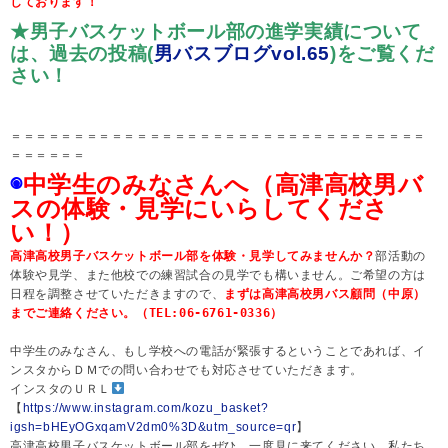
しております！
★男子バスケットボール部の進学実績について
は、過去の投稿(
男バスブログvol.65
)をご覧くだ
さい！
＝＝＝＝＝＝＝＝＝＝＝＝＝＝＝＝＝＝＝＝＝＝＝＝＝＝＝＝＝＝＝＝＝
＝＝＝＝＝＝
◉
中学生のみなさんへ（高津高校男バ
スの体験・見学にいらしてくださ
い！）
高津高校男子バスケットボール部を体験・見学してみませんか？
部活動の
体験や見学、また他校での練習試合の見学でも構いません。ご希望の方は
日程を調整させていただきますので、
まずは高津高校男バス顧問（中原）
までご連絡ください。（
TEL:06-6761-0336
）
中学生のみなさん、もし学校への電話が緊張するということであれば、イ
ンスタからＤＭでの問い合わせでも対応させていただきます。
インスタのＵＲＬ
【
https://www.instagram.com/kozu_basket?
igsh=bHEyOGxqamV2dm0%3D&utm_source=qr
】
高津高校男子バスケットボール部をぜひ、一度見に来てください。私たち