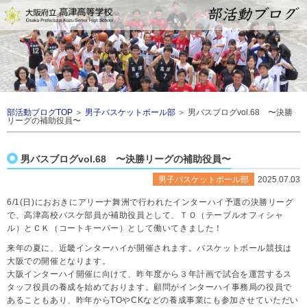
部活動ブログTOP
＞
男子バスケットボール部
＞ 男バスブログvol.68 〜決勝
リーグの補助役員〜
男バスブログvol.68 〜決勝リーグの補助役員〜
男子バスケットボール部
2025.07.03
6/1(日)におおきにアリーナ舞洲で行われたインターハイ予選の決勝リーグ
で、高津高校バスケ部員が補助役員として、ＴＯ（テーブルオフィシャ
ル）とＣＫ（コートキーパー）として働いてきました！
来年の夏に、近畿インターハイが開催されます。バスケットボール競技は
大阪での開催となります。
大阪インターハイ開催に向けて、昨年度から３年計画で試合を運営するス
タッフ役員の養成を始めております。顧問がインターハイ事務局の役員で
あることもあり、昨年からTOやCKなどの養成事業にも参加させていただい