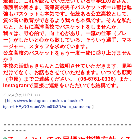
最後に、これを読んでいただいている中学生の皆さん、
保護者の皆さま、高津高校男子バスケットボール部は勉
強もバスケットも本気です。伝統ある公立高校として、
質の高い教育ができるよう我々も本気です。そんな私た
ちと、
ともに高津高校でバスケットをしませんか。
我々は、野心的で、向上心があり、一流の仕事（プレ
ー）がしたいと心から欲している、そういう選手、マネ
ージャー、スタッフを求めています。
公立高校のバスケットをもう一度一緒に盛り上げません
か？
本校の活動もきちんとご説明させていただきます。見学
だけでなく、お話もさせていただきます。いつでも顧問
（中原）までご連絡ください。（06-6761-0336）また、
Instagramで直接ご連絡をいただいても結構です。
インスタのＵＲＬ↓↓↓
【
https://www.instagram.com/kozu_basket?
igsh=bHEyOGxqamV2dm0%3D&utm_source=qr
】
＝＝＝＝＝＝＝＝＝＝＝＝＝＝＝＝＝＝＝＝＝＝＝＝＝＝＝＝＝＝＝＝＝
＝＝＝＝＝＝