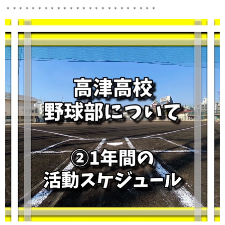
＊＊＊＊＊＊＊＊＊＊＊＊＊＊＊＊＊＊＊＊＊＊＊＊