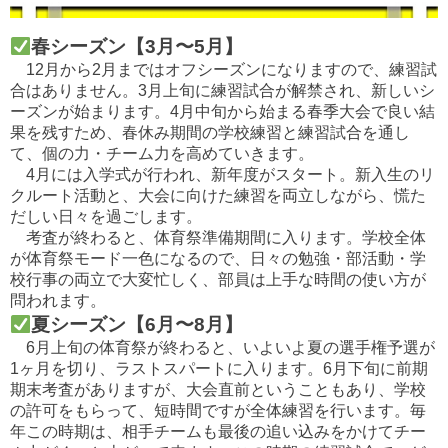
春シーズン【3月〜5月】
12月から2月まではオフシーズンになりますので、
練習試
合はありません。3月上旬に練習試合が解禁され、
新しいシ
ーズンが始まります。
4月中旬から始まる春季大会で良い結
果を残すため、
春休み期間の学校練習と練習試合を通し
て、個の力・
チーム力を高めていきます。
4月には入学式が行われ、新年度がスタート。
新入生のリ
クルート活動と、大会に向けた練習を両立しながら、
慌た
だしい日々を過ごします。
考査が終わると、体育祭準備期間に入ります。
学校全体
が体育祭モード一色になるので、日々の勉強・部活動・
学
校行事の両立で大変忙しく、
部員は上手な時間の使い方が
問われます。
夏シーズン【6月〜8月】
6月上旬の体育祭が終わると、
いよいよ夏の選手権予選が
1ヶ月を切り、
ラストスパートに入ります。
6月下旬に前期
期末考査がありますが、
大会直前ということもあり、学校
の許可をもらって、
短時間ですが全体練習を行います。毎
年この時期は、
相手チームも最後の追い込みをかけてチー