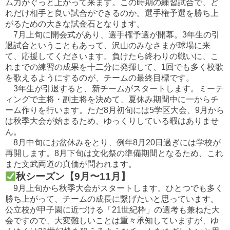
ム力がぐっと上がって来
ます。この時期の練習試合で、
ど
れだけ相手と良い試合ができるのか。
選手権予選を勝ち上
がるための大きな試金石となります。
7月上旬に開会式があり、選手権予選が開幕。
3年生の引
退試合ということもあって、
沢山のみなさまが球場に来
て、応援してくださいます。
負けたら終わりの戦いに、
こ
れまでの練習の成果を十二分に発揮して、
1回でも多く校歌
を歌えるようにするのが、
チームの最終目標です。
3年生が引退すると、新チームがスタートします。
ミーテ
ィングで主将・副主将を決めて、
夏休み期間中に一からチ
ーム作りを行います。
ただ8月初旬には5学区大会、9月から
は秋季大会が始まるため、
ゆっくりしている暇はありませ
ん。
8月中旬にお盆休みをとり、
例年8月20日過ぎには学校が
再開します。
8月下旬は文化祭の準備期間となるため、
これ
また文武両道の真価が問われます。
秋シーズン【9月〜11月】
9月上旬から秋季大会がスタートします。
ひとつでも多く
勝ち上がって、
チームの成長に繋げたいと思っています。
公立校が甲子園に近づける「21世紀枠」
の選考も兼ねた大
会ですので、
大変難しいことは重々承知していますが、
ゆ