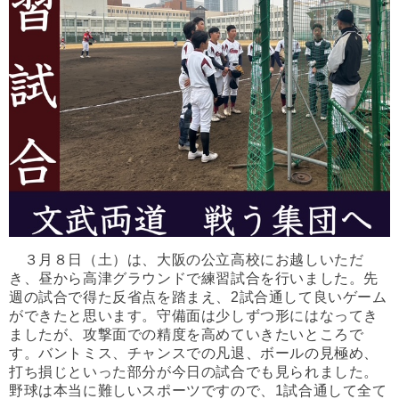
３月８日（土）は、大阪の公立高校にお越しいただ
き、
昼から高津グラウンドで練習試合を行いました。
先
週の試合で得た反省点を踏まえ、2試合通して良いゲーム
ができたと思います。
守備面は少しずつ形にはなってき
ましたが、
攻撃面での精度を高めていきたいところで
す。バントミス、
チャンスでの凡退、ボールの見極め、
打ち損じといった部分が今日の試合でも見られました。
野球は本当に難しいスポーツですので、
1試合通して全て