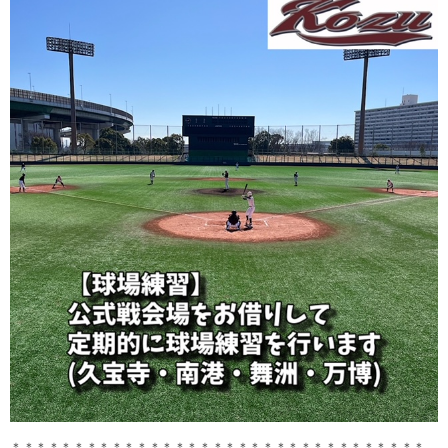
＊＊＊＊＊＊＊＊＊＊＊＊＊＊＊＊＊＊＊＊＊＊＊＊＊＊＊＊＊＊＊＊＊