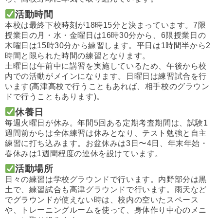
活動時間
本校は最終下校時刻が18時15分と決まっています。7限
授業日
の月・水・金曜日は16時30分から、6限授業日の
木曜日は15
時30分から練習します。平日は1時間半から2
時間と限られた時
間の練習となります。
土曜日は午前中に講習を実施しているため、午後から校
内での活動
がメインになります。日曜日は練習試合を行
います(
高津高校で行うこともあれば、相手校のグラウン
ドで行うこともあ
ります)。
休養日
毎週火曜日が休み。年間5回ある定期考査期間は、試験1
週間前か
らは全体練習は休みとなり、テスト勉強と自主
練習に打ち込みます
。お盆休みは3日〜4日、年末年始・
春休みは1週間程度の連休を設けています。
活動場所
日々の練習は学校グラウンドで行います。内野部分は黒
土で、練習
試合も高津グラウンドで行います。雨天など
でグラウンドが使えな
い時は、校内の空いたスペース
や、トレーニングルームを使って、
身体作り中心のメニ