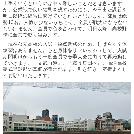
上手くいくというのは中々難しいことだとは思い
ます
が、公式戦で良い結果を残すためにも、
今日出た課題を
明日以降の練習に繋げていきたいと思います。
部員は総
勢13名。人数が少ないからこそ、
全員が戦力にならない
といけません。全員で心を合わせて、
明日以降も高校野
球に全力で取り組みます。
現在公立高校の入試・採点業務のため、しばらく全体
練習はありません。心と身体をリフレッシュして、入試
期間明けからもう一度全員で春季大会に向けて再始動し
ていきます。『文武両道』、『戦う集団へ』。高津高校
硬式野球部の真価が問われます。引き続き、応援よろし
くお願いいたします。