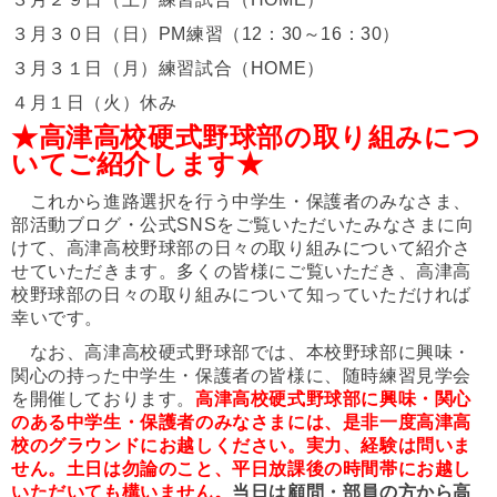
３
月３０日（日）
PM練習（12：30～16：30）
３月３１日（月）
練習試合（HOME）
４月１日（火）休み
★高津高校硬式野球部の取り組みにつ
いてご紹介します★
これから進路選択を行う中学生・保護者のみなさま、
部活動ブログ・公式SNSをご覧いただいたみな
さまに向
けて、高津高校野球部の日々の取
り組みについて紹介さ
せていただきます。多くの皆様にご覧いただき、高津高
校野球部の日々の取り組みについて知っていただければ
幸いです。
なお、高津高校硬式野球部では、本校野球部に興味・
関心の持った中学生・保護者の皆様に、随時練習見学会
を開催しております。
高津高校硬式野球部に興味・関心
のある中学生・保護者のみなさまには、是非一度高津高
校のグラウンドにお越しください。実力、経験は問いま
せん。土日は勿論のこと、平日放課後の時間帯にお越し
いただいても構いません。
当日は顧問・部員の方から高