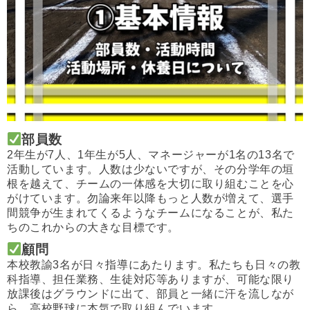
部員数
2年生が7人、1年生が5人、マネージャーが1名の13名で
活動
しています。人数は少ないですが、その分学年の垣
根を越えて、チ
ームの一体感を大切に取り組むことを心
がけています。勿論来年以
降もっと人数が増えて、選手
間競争が生まれてくるようなチームに
なることが、私た
ちのこれからの大きな目標です。
顧問
本校教諭3名が日々指導にあたります。私たちも日々の教
科指導、
担任業務、生徒対応等ありますが、可能な限り
放課後はグラウンド
に出て、部員と一緒に汗を流しなが
ら、高校野球に本気で取り組ん
でいます。