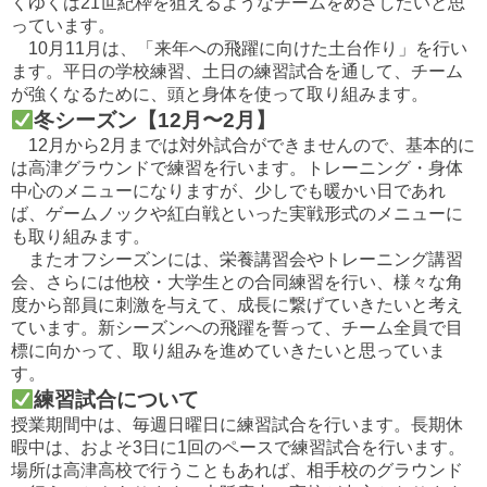
くゆくは21世紀枠を狙えるようなチームをめざしたいと思
って
います。
10月11月は、「来年への飛躍に向けた土台作り」を行い
ます。
平日の学校練習、土日の練習試合を通して、
チーム
が強くなるために、頭と身体を使って取り組みます。
冬シーズン【12月〜2月】
12月から2月までは対外試合ができませんので、
基本的に
は高津グラウンドで練習を行います。トレーニング・
身体
中心のメニューになりますが、少しでも暖かい日であれ
ば、
ゲームノックや紅白戦といった実戦形式のメニューに
も取り組みま
す。
またオフシーズンには、栄養講習会やトレーニング講習
会、
さらには他校・大学生との合同練習を行い、
様々な角
度から部員に刺激を与えて、
成長に繋げていきたいと考え
ています。
新シーズンへの飛躍を誓って、チーム全員で目
標に向かって、
取り組みを進めていきたいと思っていま
す。
練習試合について
授業期間中は、毎週日曜日に練習試合を行います。長期休
暇中は、
およそ3日に1回のペースで練習試合を行います。
場所は高津高校で行うこともあれば、
相手校のグラウンド