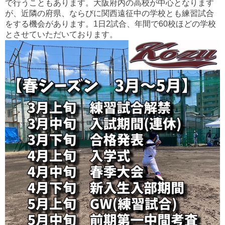
で行うこともあります。
大阪府内の高校が中心となります
が、近隣の府県、
ならびに関西遠征中の学校とも練習試合
をする機会があります。
1日2試合、
年間で60校ほどの学校
とさせていただいております。